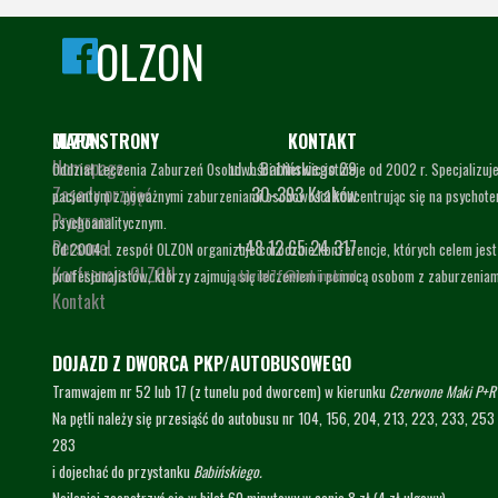
OLZON
MAPA STRONY
OLZON
KONTAKT
Homepage
ul. J. Babińskiego 29
Oddział Leczenia Zaburzeń Osobowości i Nerwic istnieje od 2002 r. Specjalizuj
Zasady przyjęć
30-393 Kraków
pacjentom z poważnymi zaburzeniami osobowości koncentrując się na psychoter
Program
psychoanalitycznym.
Personel
+48 12 65 24 317
Od 2004 r. zespół OLZON organizuje corocznie konferencje, których celem jest
Konfrencje OLZON
profesjonalistów, którzy zajmują się leczeniem i pomocą osobom z zaburzeniam
oddzial7f@babinski.pl
Kontakt
DOJAZD Z DWORCA PKP/AUTOBUSOWEGO
Tramwajem nr 52 lub 17 (z tunelu pod dworcem) w kierunku
Czerwone Maki P+R
Na pętli należy się przesiąść do autobusu nr 104, 156, 204, 213, 223, 233, 253 
283
i dojechać do przystanku
Babińskiego.