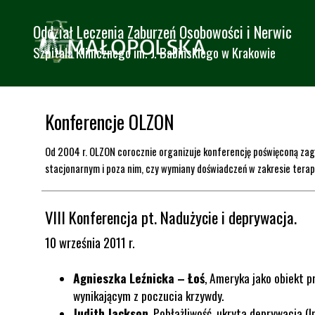
Przejdź do treści
Oddział Leczenia Zaburzeń Osobowości i Nerwic
Szpitala Klinicznego im. J. Babińskiego w Krakowie
Konferencje OLZON
Od 2004 r. OLZON corocznie organizuje konferencję poświęconą zag
stacjonarnym i poza nim, czy wymiany doświadczeń w zakresie terap
VIII Konferencja pt. Nadużycie i deprywacja.
10 września 2011 r.
Agnieszka Leźnicka – Łoś
,
Ameryka jako obiekt p
wynikającym z poczucia krzywdy.
Judith Jackson
,
Pobłażliwość, ukryta deprywacja (I