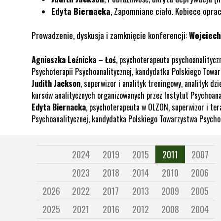
Edyta Biernacka
,
Zapomniane ciało. Kobiece opra
Prowadzenie, dyskusja i zamknięcie konferencji:
Wojciec
Agnieszka Leźnicka – Łoś
, psychoterapeuta psychoanalitycz
Psychoterapii Psychoanalitycznej, kandydatka Polskiego Towar
Judith Jackson
, superwizor i analityk treningowy, analityk d
kursów analitycznych organizowanych przez Instytut Psychoanal
Edyta Biernacka
, psychoterapeuta w OLZON, superwizor i te
Psychoanalitycznej, kandydatka Polskiego Towarzystwa Psycho
2024
2019
2015
2011
2007
2023
2018
2014
2010
2006
2026
2022
2017
2013
2009
2005
2025
2021
2016
2012
2008
2004