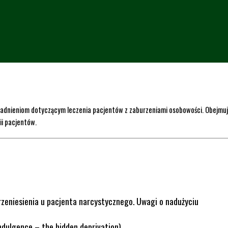
adnieniom dotyczącym leczenia pacjentów z zaburzeniami osobowości. Obejmuje 
ii pacjentów.
rzeniesienia u pacjenta narcystycznego. Uwagi o nadużyciu
ndulgence – the hidden deprivation).